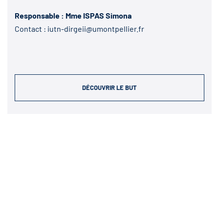
Responsable : Mme ISPAS Simona
Contact :
iutn-dirgeii@umontpellier.fr
DÉCOUVRIR LE BUT
DÉPARTEMENT SCIENCE ET GÉNIE DES
MATÉRIAUX
Chef de département : M. PINAUD Julien
Tel : 0466628535