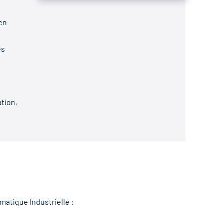
en
es
tion,
matique Industrielle :