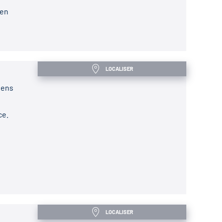
 en
LOCALISER
iens
ce.
LOCALISER