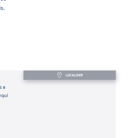
s,
LOCALISER
s a
 qui