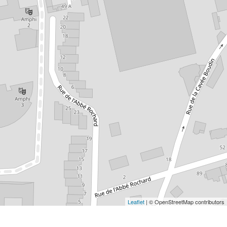
Leaflet
| © OpenStreetMap contributors