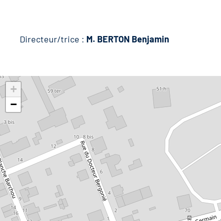
Directeur/trice :
M. BERTON Benjamin
+
−