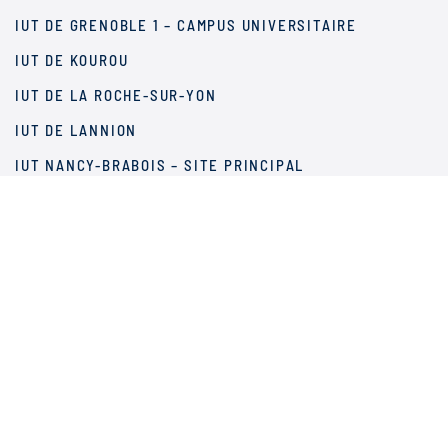
IUT DE GRENOBLE 1 – CAMPUS UNIVERSITAIRE
IUT DE KOUROU
IUT DE LA ROCHE-SUR-YON
IUT DE LANNION
IUT NANCY-BRABOIS – SITE PRINCIPAL
IUT NICE CÔTE D’AZUR
SITE DE CHÂTELLERAULT
IUT DE REIMS-CHÂLONS-CHARLEVILLE – SITE DE
CHÂLONS
IUT DE ROANNE
IUT DE ROUEN – CAMPUS D’ELBEUF
IUT DE SAINT-MALO
IUT DE LA RÉUNION