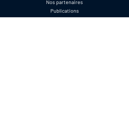
Nos partenaires
Publications
CONTACTEZ-NOUS
@LESIUT
@ADIUTofficiel
CGU / Mentions légales