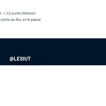
: « il y a une chanson
 jette au feu, et le passé
@LESIUT
@ADIUTofficiel