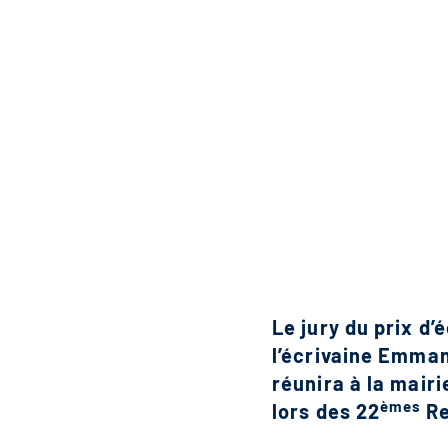
Le jury du prix d
l’écrivaine Emman
réunira à la mair
èmes
lors des 22
Re