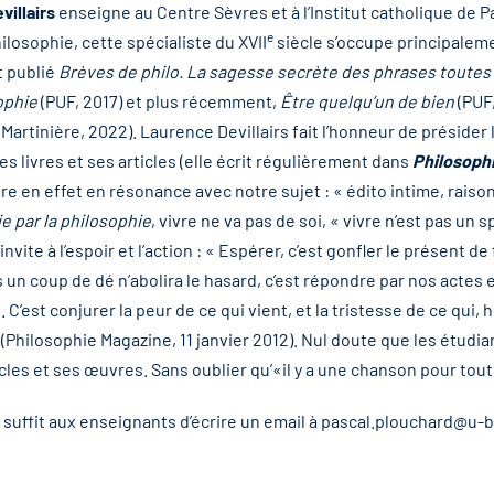
illairs
enseigne au Centre Sèvres et à l’Institut catholique de 
e
losophie, cette spécialiste du XVII
siècle s’occupe principalem
t publié
Brèves de philo. La sagesse secrète des phrases toutes 
sophie
(PUF, 2017) et plus récemment,
Être quelqu’un de bien
(PUF,
 Martinière, 2022). Laurence Devillairs fait l’honneur de présider l
es livres et ses articles (elle écrit régulièrement dans
Philosoph
e en effet en résonance avec notre sujet : « édito intime, raiso
ie par la philosophie
, vivre ne va pas de soi, « vivre n’est pas un s
vite à l’espoir et l’action : « Espérer, c’est gonfler le présent de 
un coup de dé n’abolira le hasard, c’est répondre par nos actes e
C’est conjurer la peur de ce qui vient, et la tristesse de ce qui, h
(Philosophie Magazine, 11 janvier 2012). Nul doute que les étudi
icles et ses œuvres. Sans oublier qu’«il y a une chanson pour tout.
il suffit aux enseignants d’écrire un email à
pascal.plouchard@u-b