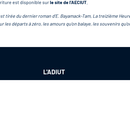
riture est disponible sur
le site de l’AECIUT
.
est tirée du dernier roman d’E. Bayamack-Tam, La treizième Heure 
our les départs à zéro, les amours qu’on balaye, les souvenirs qu’on
L'ADIUT
Notre
organisation
Nos partenaires
Publications
CONTACTEZ-NOUS