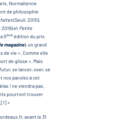
Paris. Normalienne
ent de philosophie
faites
(Seuil, 2010),
 2019) et
Petite
ème
a 5
édition du prix
ie magazine
), un grand
ns de vie ». Comme elle
port de glisse ». Mais
futur, se lancer, oser, se
t nos paroles à cet
élas ! ne viendra pas.
ants pourront trouver
[1] »
ordeaux.fr
, avant le 31