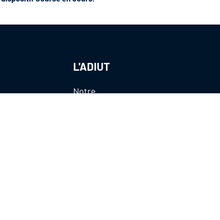
L'ADIUT
Notre
organisation
Nos partenaires
Publications
CONTACTEZ-NOUS
CGU / Mentions légales