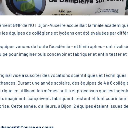
ement GMP de l’IUT Dijon-Auxerre accueillait la finale académiqu
e les équipes de collégiens et lycéens ont été évaluées par différ
quipes venues de toute l’académie – et limitrophes – ont rivalisé
quipe pour imaginer puis concevoir et fabriquer et enfin tester et 
iginal vise à susciter des vocations scientifiques et techniques
chances. Durant une année scolaire, des équipes de 4 à 6 collé
ctrique en utilisant les mêmes outils et processus que les ingén
ants imaginent, conçoivent, fabriquent, testent et font courir le
rise. Cette année, d’ailleurs, à Dijon, 2 équipes étaient issues d
e
dispositif Course en cours
.