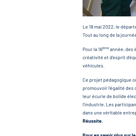
Le 18 mai 2022, le départ
Tout au long de la journé
ème
Pour la 16
année, des é
créativité et d’esprit d’é
véhicules.
Ce projet pédagogique or
promouvoir l’égalité des 
leur écurie de bolide éle
l’industrie. Les particip
dans une véritable entrep
Réussite
.
Pour en savoir plus sur l