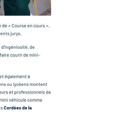
e de « Course en cours ».
ents jurys.
 d’ingéniosité, de
faire courir de mini-
 et également à
giens ou lycéens montent
ieurs et professionnels de
ur mini véhicule comme
es
Cordées de la