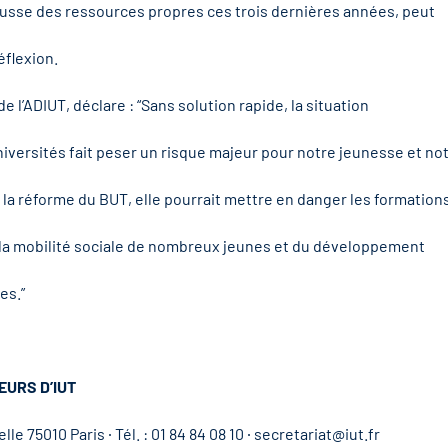
ausse des ressources propres ces trois dernières années, peut
éflexion.
de l’ADIUT, déclare : “Sans solution rapide, la situation
niversités fait peser un risque majeur pour notre jeunesse et no
 la réforme du BUT, elle pourrait mettre en danger les formation
 la mobilité sociale de nombreux jeunes et du développement
es.”
EURS D’IUT
e 75010 Paris ∙ Tél. : 01 84 84 08 10 ∙ secretariat@iut.fr